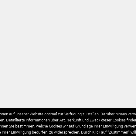
nen auf unserer Website optimal zur Verfügung zu stellen. Darüber hinaus verwe
n. Detaillierte Informationen über Art, Herkunft und Zweck dieser Cookies finde
önnen Sie bestimmen, welche Cookies wir auf Grundlage Ihrer Einwilligung verwe
e Ihrer Einwilligung bedürfen, zu widersprechen. Durch Klick auf “Zustimmen“ wil