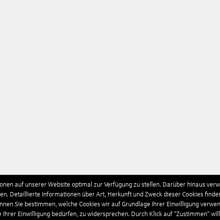
nen auf unserer Website optimal zur Verfügung zu stellen. Darüber hinaus verwe
n. Detaillierte Informationen über Art, Herkunft und Zweck dieser Cookies finde
önnen Sie bestimmen, welche Cookies wir auf Grundlage Ihrer Einwilligung verwe
e Ihrer Einwilligung bedürfen, zu widersprechen. Durch Klick auf “Zustimmen“ wil