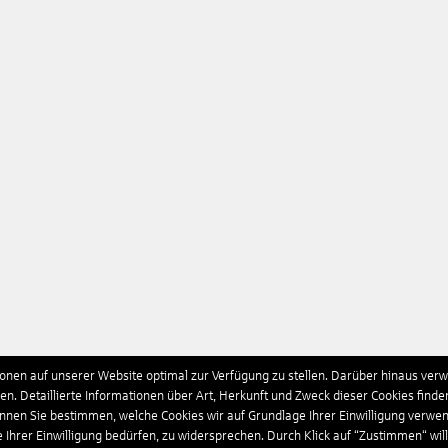
nen auf unserer Website optimal zur Verfügung zu stellen. Darüber hinaus verwe
n. Detaillierte Informationen über Art, Herkunft und Zweck dieser Cookies finde
önnen Sie bestimmen, welche Cookies wir auf Grundlage Ihrer Einwilligung verwe
e Ihrer Einwilligung bedürfen, zu widersprechen. Durch Klick auf “Zustimmen“ wil