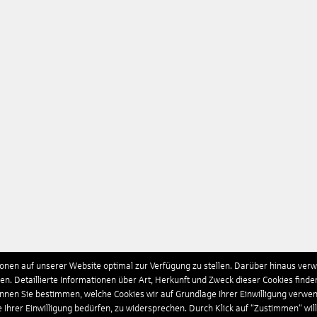
nen auf unserer Website optimal zur Verfügung zu stellen. Darüber hinaus verwe
n. Detaillierte Informationen über Art, Herkunft und Zweck dieser Cookies finde
önnen Sie bestimmen, welche Cookies wir auf Grundlage Ihrer Einwilligung verwe
e Ihrer Einwilligung bedürfen, zu widersprechen. Durch Klick auf “Zustimmen“ wil