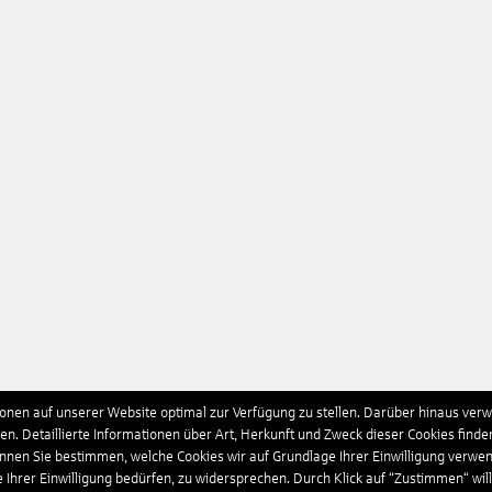
nen auf unserer Website optimal zur Verfügung zu stellen. Darüber hinaus verwe
n. Detaillierte Informationen über Art, Herkunft und Zweck dieser Cookies finde
önnen Sie bestimmen, welche Cookies wir auf Grundlage Ihrer Einwilligung verwe
e Ihrer Einwilligung bedürfen, zu widersprechen. Durch Klick auf “Zustimmen“ wil