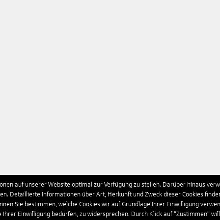
nen auf unserer Website optimal zur Verfügung zu stellen. Darüber hinaus verwe
n. Detaillierte Informationen über Art, Herkunft und Zweck dieser Cookies finde
önnen Sie bestimmen, welche Cookies wir auf Grundlage Ihrer Einwilligung verwe
e Ihrer Einwilligung bedürfen, zu widersprechen. Durch Klick auf “Zustimmen“ wil